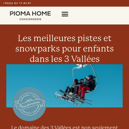
+33(0)6 82 19 83 87
Les meilleures pistes et
snowparks pour enfants
dans les 3 Vallées
Le domaine des 3 Vallées est non seulement