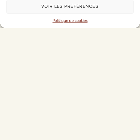
VOIR LES PRÉFÉRENCES
Politique de cookies
Nos destinations
LA CÔTE D’AZUR
LA PROVENCE
LES ALPES FRANÇAISES
PARIS
LA CAMPAGNE