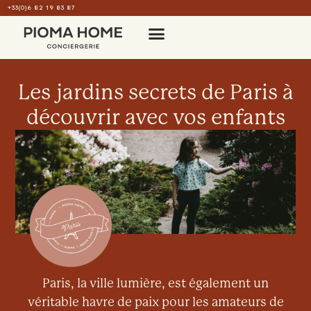
+33(0)6 82 19 83 87
Les jardins secrets de Paris à
découvrir avec vos enfants
Paris, la ville lumière, est également un
véritable havre de paix pour les amateurs de