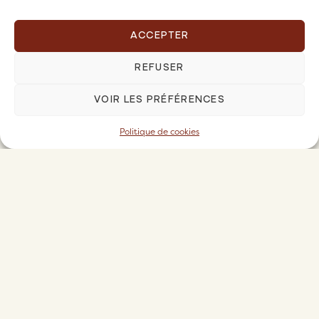
ACCEPTER
REFUSER
Propriétaires
VOIR LES PRÉFÉRENCES
NOS OFFRES & TARIFS
OFFRE PREMIUM PIOMA FAMILY
Politique de cookies
QUESTIONS FRÉQUENTES
CONFIER MON BIEN